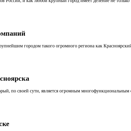
в России, и как любой крупный город имеет деление не только
компаний
рупнейшим городом такого огромного региона как Красноярский
асноярска
оторый, по своей сути, является огромным многофункциональны
ске