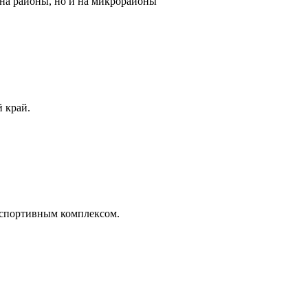
 на районы, но и на микрорайоны
 край.
м спортивным комплексом.