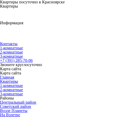
Квартиры посуточно в Красноярске
Квартиры
1-комнатные
2-комнатные
3-комнатные
Информация
Правила проживания
Вопрос-Ответ
Новости
Публичная оферта
Контакты
1-комнатные
2-комнатные
3-комнатные
‭+7 (391) ‭285-70-06‬‬
Звоните круглосуточно
Карта сайта
Карта сайта
Главная
Квартиры
1-комнатные
2-комнатные
3-комнатные
Районы
Центральный район
Советский район
Возле Планеты
На Взлетке